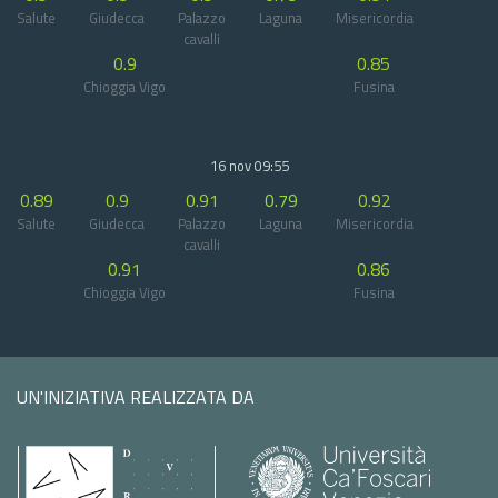
Salute
Giudecca
Palazzo
Laguna
Misericordia
cavalli
0.9
0.85
Chioggia Vigo
Fusina
16 nov 09:55
0.89
0.9
0.91
0.79
0.92
Salute
Giudecca
Palazzo
Laguna
Misericordia
cavalli
0.91
0.86
Chioggia Vigo
Fusina
UN'INIZIATIVA REALIZZATA DA