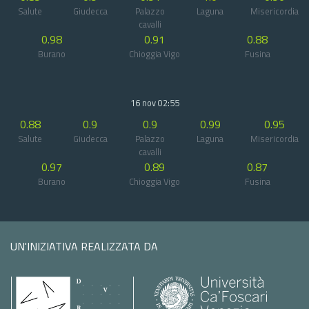
Salute
Giudecca
Palazzo
Laguna
Misericordia
cavalli
0.98
0.91
0.88
Burano
Chioggia Vigo
Fusina
16 nov 02:55
0.88
0.9
0.9
0.99
0.95
Salute
Giudecca
Palazzo
Laguna
Misericordia
cavalli
0.97
0.89
0.87
Burano
Chioggia Vigo
Fusina
UN'INIZIATIVA REALIZZATA DA