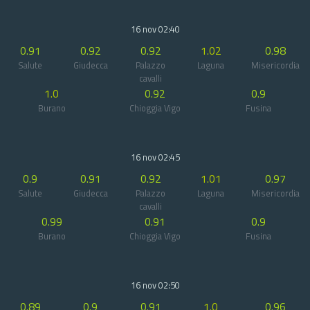
16 nov 02:40
0.91
0.92
0.92
1.02
0.98
Salute
Giudecca
Palazzo
Laguna
Misericordia
cavalli
1.0
0.92
0.9
Burano
Chioggia Vigo
Fusina
16 nov 02:45
0.9
0.91
0.92
1.01
0.97
Salute
Giudecca
Palazzo
Laguna
Misericordia
cavalli
0.99
0.91
0.9
Burano
Chioggia Vigo
Fusina
16 nov 02:50
0.89
0.9
0.91
1.0
0.96