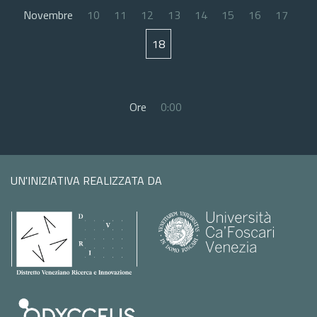
Novembre
10
11
12
13
14
15
16
17
18
Ore
0:00
UN'INIZIATIVA REALIZZATA DA