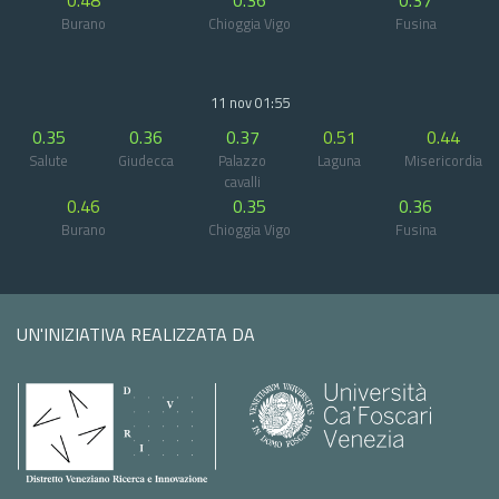
0.48
0.36
0.37
Burano
Chioggia Vigo
Fusina
11 nov 01:55
0.35
0.36
0.37
0.51
0.44
Salute
Giudecca
Palazzo
Laguna
Misericordia
cavalli
0.46
0.35
0.36
Burano
Chioggia Vigo
Fusina
UN'INIZIATIVA REALIZZATA DA