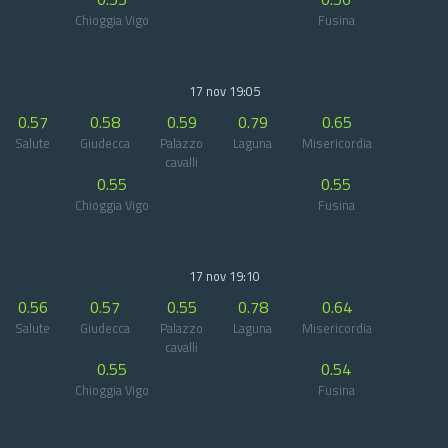
Chioggia Vigo
Fusina
17 nov 19:05
0.57
0.58
0.59
0.79
0.65
Salute
Giudecca
Palazzo
Laguna
Misericordia
cavalli
0.55
0.55
Chioggia Vigo
Fusina
17 nov 19:10
0.56
0.57
0.55
0.78
0.64
Salute
Giudecca
Palazzo
Laguna
Misericordia
cavalli
0.55
0.54
Chioggia Vigo
Fusina