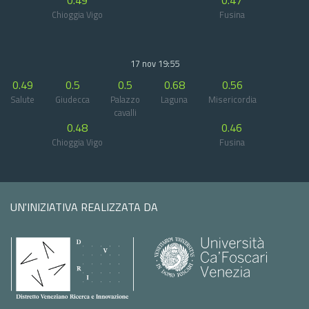
0.49
0.47
Chioggia Vigo
Fusina
17 nov 19:55
0.49
0.5
0.5
0.68
0.56
Salute
Giudecca
Palazzo
Laguna
Misericordia
cavalli
0.48
0.46
Chioggia Vigo
Fusina
UN'INIZIATIVA REALIZZATA DA