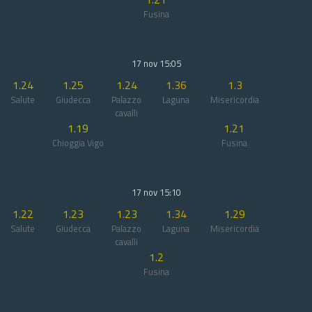
Fusina
17 nov 15:05
1.24
1.25
1.24
1.36
1.3
Salute
Giudecca
Palazzo
Laguna
Misericordia
cavalli
1.19
1.21
Chioggia Vigo
Fusina
17 nov 15:10
1.22
1.23
1.23
1.34
1.29
Salute
Giudecca
Palazzo
Laguna
Misericordia
cavalli
1.2
Fusina