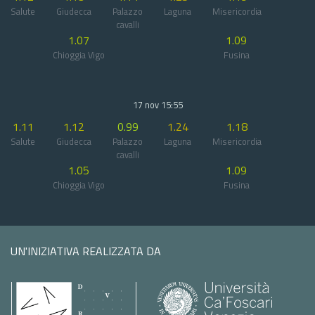
Salute
Giudecca
Palazzo
Laguna
Misericordia
cavalli
1.07
1.09
Chioggia Vigo
Fusina
17 nov 15:55
1.11
1.12
0.99
1.24
1.18
Salute
Giudecca
Palazzo
Laguna
Misericordia
cavalli
1.05
1.09
Chioggia Vigo
Fusina
UN'INIZIATIVA REALIZZATA DA