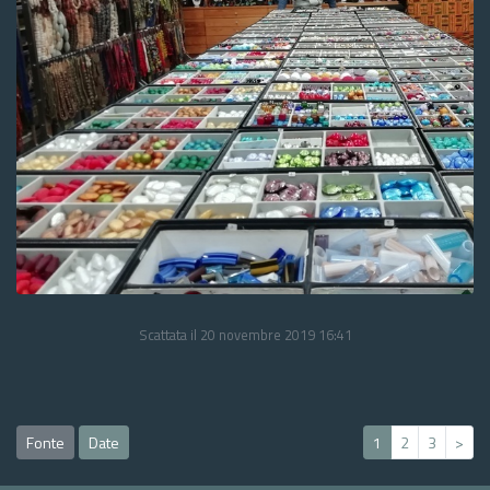
Scattata il 20 novembre 2019 16:41
Fonte
Date
1
2
3
>