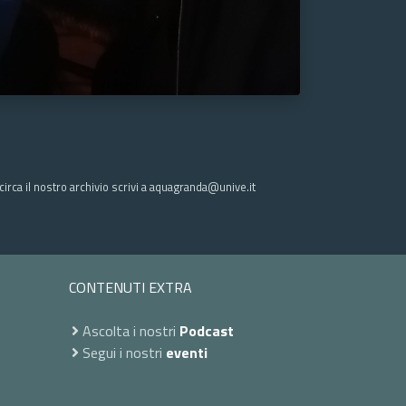
irca il nostro archivio scrivi a aquagranda@unive.it
CONTENUTI EXTRA
Ascolta i nostri
Podcast
Segui i nostri
eventi