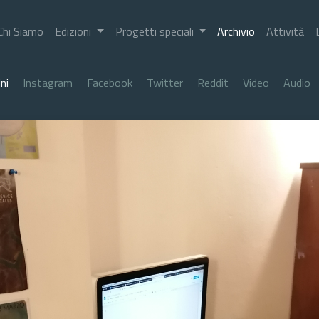
Chi Siamo
Edizioni
Progetti speciali
Archivio
Attività
ni
Instagram
Facebook
Twitter
Reddit
Video
Audio