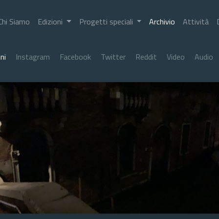
Chi Siamo
Edizioni
Progetti speciali
Archivio
Attività
ni
Instagram
Facebook
Twitter
Reddit
Video
Audio