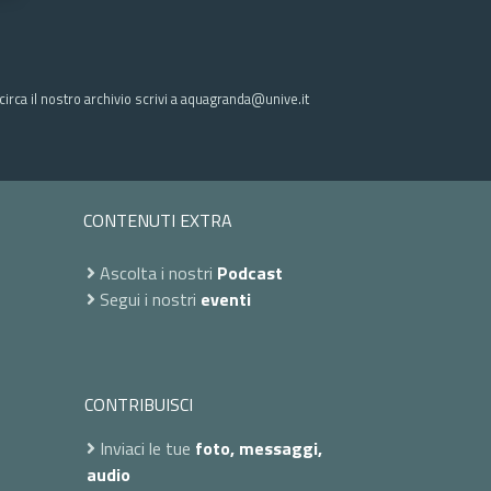
irca il nostro archivio scrivi a aquagranda@unive.it
CONTENUTI EXTRA
Ascolta i nostri
Podcast
Segui i nostri
eventi
CONTRIBUISCI
Inviaci le tue
foto, messaggi,
audio