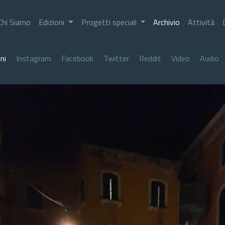
Chi Siamo
Edizioni
Progetti speciali
Archivio
Attività
ni
Instagram
Facebook
Twitter
Reddit
Video
Audio