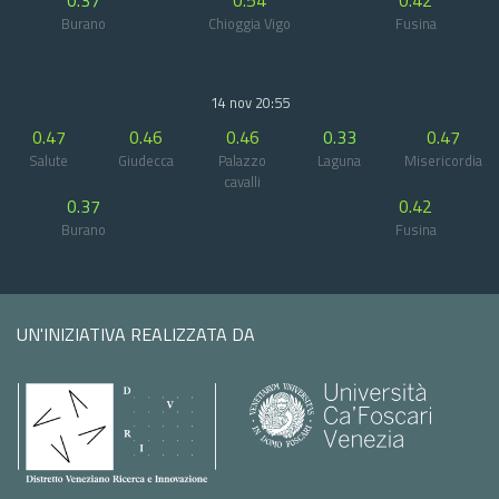
0.37
0.54
0.42
Burano
Chioggia Vigo
Fusina
14 nov 20:55
0.47
0.46
0.46
0.33
0.47
Salute
Giudecca
Palazzo
Laguna
Misericordia
cavalli
0.37
0.42
Burano
Fusina
UN'INIZIATIVA REALIZZATA DA