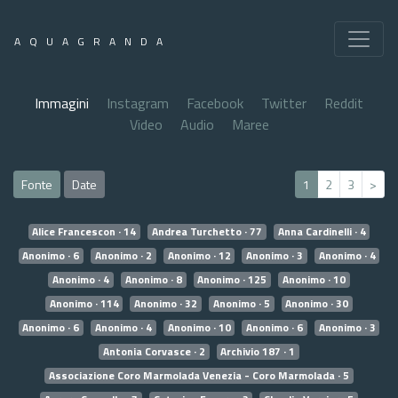
AQUAGRANDA
Immagini
Instagram
Facebook
Twitter
Reddit
Video
Audio
Maree
Fonte
Date
1
2
3
>
Alice Francescon · 14
Andrea Turchetto · 77
Anna Cardinelli · 4
Anonimo · 6
Anonimo · 2
Anonimo · 12
Anonimo · 3
Anonimo · 4
Anonimo · 4
Anonimo · 8
Anonimo · 125
Anonimo · 10
Anonimo · 114
Anonimo · 32
Anonimo · 5
Anonimo · 30
Anonimo · 6
Anonimo · 4
Anonimo · 10
Anonimo · 6
Anonimo · 3
Antonia Corvasce · 2
Archivio 187 · 1
Associazione Coro Marmolada Venezia - Coro Marmolada · 5