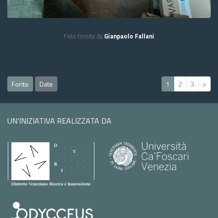
Foto fornita da
Gianpaolo Fallani
Fonte
Date
1
2
3
>
UN'INIZIATIVA REALIZZATA DA