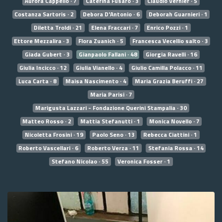
Aurora Cappello · 7
Caterina Fusaro · 3
Claudio Vernier · 5
Costanza Sartoris · 2
Debora D'Antonio · 6
Deborah Guarnieri · 1
Diletta Troldi · 21
Elena Fraccari · 7
Enrico Pozzi · 1
Ettore Mezzalira · 3
Flora Zuanich · 5
Francesca Vecellio salto · 3
Giada Gubert · 3
Gianpaolo Fallani · 48
Giorgia Ravelli · 16
Giulia Incicco · 12
Giulia Vianello · 4
Giulio Camilla Polacco · 11
Luca Carta · 8
Maisa Nascimento · 4
Maria Grazia Beruffi · 27
Maria Parisi · 7
Marigusta Lazzari - Fondazione Querini Stampalia · 30
Matteo Rosso · 2
Mattia Stefanutti · 1
Monica Novello · 7
Nicoletta Frosini · 19
Paolo Seno · 13
Rebecca Ciattini · 1
Roberto Vascellari · 6
Roberto Verza · 11
Stefania Rossa · 14
Stefano Nicolao · 55
Veronica Fosser · 1