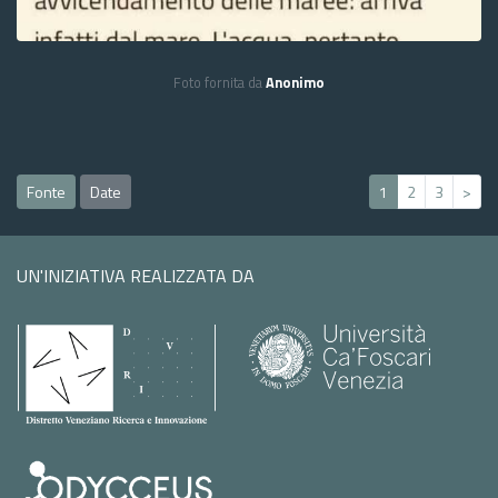
Foto fornita da
Anonimo
Fonte
Date
1
2
3
>
UN'INIZIATIVA REALIZZATA DA