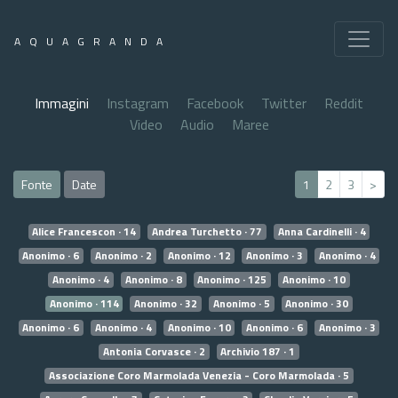
AQUAGRANDA
Immagini
Instagram
Facebook
Twitter
Reddit
Video
Audio
Maree
Fonte
Date
1
2
3
>
Alice Francescon · 14
Andrea Turchetto · 77
Anna Cardinelli · 4
Anonimo · 6
Anonimo · 2
Anonimo · 12
Anonimo · 3
Anonimo · 4
Anonimo · 4
Anonimo · 8
Anonimo · 125
Anonimo · 10
Anonimo · 114
Anonimo · 32
Anonimo · 5
Anonimo · 30
Anonimo · 6
Anonimo · 4
Anonimo · 10
Anonimo · 6
Anonimo · 3
Antonia Corvasce · 2
Archivio 187 · 1
Associazione Coro Marmolada Venezia - Coro Marmolada · 5