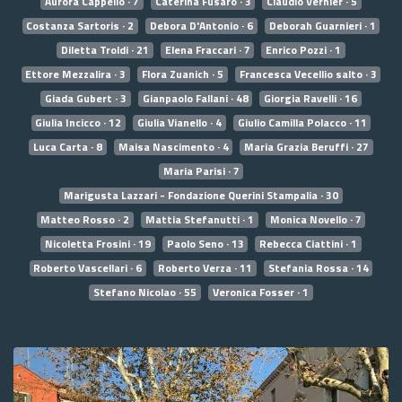
Aurora Cappello · 7
Caterina Fusaro · 3
Claudio Vernier · 5
Costanza Sartoris · 2
Debora D'Antonio · 6
Deborah Guarnieri · 1
Diletta Troldi · 21
Elena Fraccari · 7
Enrico Pozzi · 1
Ettore Mezzalira · 3
Flora Zuanich · 5
Francesca Vecellio salto · 3
Giada Gubert · 3
Gianpaolo Fallani · 48
Giorgia Ravelli · 16
Giulia Incicco · 12
Giulia Vianello · 4
Giulio Camilla Polacco · 11
Luca Carta · 8
Maisa Nascimento · 4
Maria Grazia Beruffi · 27
Maria Parisi · 7
Marigusta Lazzari - Fondazione Querini Stampalia · 30
Matteo Rosso · 2
Mattia Stefanutti · 1
Monica Novello · 7
Nicoletta Frosini · 19
Paolo Seno · 13
Rebecca Ciattini · 1
Roberto Vascellari · 6
Roberto Verza · 11
Stefania Rossa · 14
Stefano Nicolao · 55
Veronica Fosser · 1