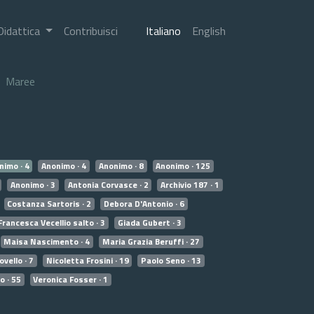
Didattica
Contribuisci
Italiano
English
Maree
nimo · 4
Anonimo · 4
Anonimo · 8
Anonimo · 125
Anonimo · 3
Antonia Corvasce · 2
Archivio 187 · 1
Costanza Sartoris · 2
Debora D'Antonio · 6
Francesca Vecellio salto · 3
Giada Gubert · 3
Maisa Nascimento · 4
Maria Grazia Beruffi · 27
vello · 7
Nicoletta Frosini · 19
Paolo Seno · 13
o · 55
Veronica Fosser · 1