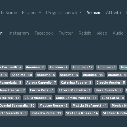
Chi Siamo
Edizioni
Progetti speciali
Archivio
Attività
ni
Instagram
Facebook
Twitter
Reddit
Video
Audio
 Cardinelli · 4
Anonimo · 6
Anonimo · 2
Anonimo · 12
Anonimo · 3
Ano
o · 5
Anonimo · 30
Anonimo · 6
Anonimo · 4
Anonimo · 10
Anonimo · 6
Marmolada · 5
Aurora Cappello · 7
Caterina Fusaro · 3
Claudio Vernier · 5
lena Fraccari · 7
Enrico Pozzi · 1
Ettore Mezzalira · 3
Flora Zuanich · 5
a Incicco · 12
Giulia Vianello · 4
Giulio Camilla Polacco · 11
Luca Carta · 8
Querini Stampalia · 30
Matteo Rosso · 2
Mattia Stefanutti · 1
Monica No
to Vascellari · 6
Roberto Verza · 11
Stefania Rossa · 14
Stefano Nicola