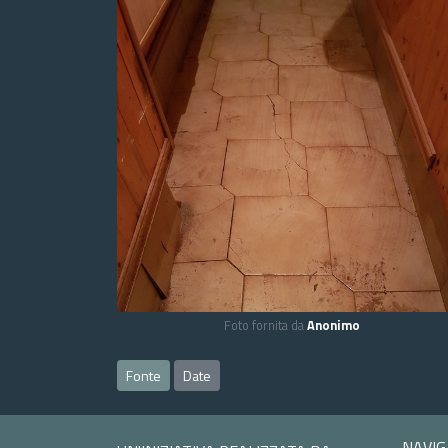
Foto fornita da
Anonimo
Fonte
Date
NAVIG