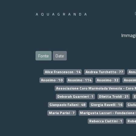
AQUAGRANDA
Immagi
Fonte
Date
Alice Francescon · 14
Andrea Turchetto · 77
Anna
Anonimo · 10
Anonimo · 114
Anonimo · 32
Anonim
Associazione Coro Marmolada Venezia - Coro 
Deborah Guarnieri · 1
Diletta Troldi · 21
E
Gianpaolo Fallani · 48
Giorgia Ravelli · 16
Giuli
Maria Parisi · 7
Marigusta Lazzari - Fondazione 
Rebecca Ciattini · 1
Rober