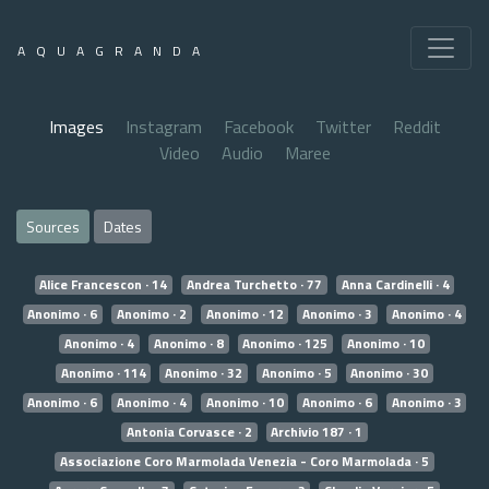
AQUAGRANDA
Images
Instagram
Facebook
Twitter
Reddit
Video
Audio
Maree
Sources
Dates
Alice Francescon · 14
Andrea Turchetto · 77
Anna Cardinelli · 4
Anonimo · 6
Anonimo · 2
Anonimo · 12
Anonimo · 3
Anonimo · 4
Anonimo · 4
Anonimo · 8
Anonimo · 125
Anonimo · 10
Anonimo · 114
Anonimo · 32
Anonimo · 5
Anonimo · 30
Anonimo · 6
Anonimo · 4
Anonimo · 10
Anonimo · 6
Anonimo · 3
Antonia Corvasce · 2
Archivio 187 · 1
Associazione Coro Marmolada Venezia - Coro Marmolada · 5