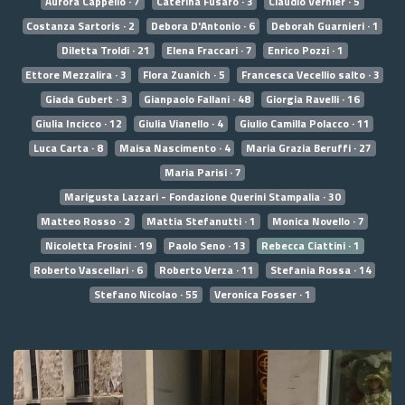
Aurora Cappello · 7
Caterina Fusaro · 3
Claudio Vernier · 5
Costanza Sartoris · 2
Debora D'Antonio · 6
Deborah Guarnieri · 1
Diletta Troldi · 21
Elena Fraccari · 7
Enrico Pozzi · 1
Ettore Mezzalira · 3
Flora Zuanich · 5
Francesca Vecellio salto · 3
Giada Gubert · 3
Gianpaolo Fallani · 48
Giorgia Ravelli · 16
Giulia Incicco · 12
Giulia Vianello · 4
Giulio Camilla Polacco · 11
Luca Carta · 8
Maisa Nascimento · 4
Maria Grazia Beruffi · 27
Maria Parisi · 7
Marigusta Lazzari - Fondazione Querini Stampalia · 30
Matteo Rosso · 2
Mattia Stefanutti · 1
Monica Novello · 7
Nicoletta Frosini · 19
Paolo Seno · 13
Rebecca Ciattini · 1
Roberto Vascellari · 6
Roberto Verza · 11
Stefania Rossa · 14
Stefano Nicolao · 55
Veronica Fosser · 1