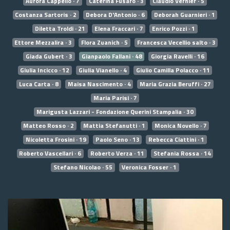
Aurora Cappello · 7
Caterina Fusaro · 3
Claudio Vernier · 5
Costanza Sartoris · 2
Debora D'Antonio · 6
Deborah Guarnieri · 1
Diletta Troldi · 21
Elena Fraccari · 7
Enrico Pozzi · 1
Ettore Mezzalira · 3
Flora Zuanich · 5
Francesca Vecellio salto · 3
Giada Gubert · 3
Gianpaolo Fallani · 48
Giorgia Ravelli · 16
Giulia Incicco · 12
Giulia Vianello · 4
Giulio Camilla Polacco · 11
Luca Carta · 8
Maisa Nascimento · 4
Maria Grazia Beruffi · 27
Maria Parisi · 7
Marigusta Lazzari - Fondazione Querini Stampalia · 30
Matteo Rosso · 2
Mattia Stefanutti · 1
Monica Novello · 7
Nicoletta Frosini · 19
Paolo Seno · 13
Rebecca Ciattini · 1
Roberto Vascellari · 6
Roberto Verza · 11
Stefania Rossa · 14
Stefano Nicolao · 55
Veronica Fosser · 1