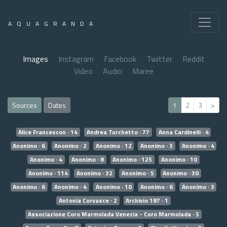
AQUAGRANDA
Images
Instagram
Facebook
Twitter
Reddit
Video
Audio
Maree
Sources
Dates
1
2
3
>
Alice Francescon · 14
Andrea Turchetto · 77
Anna Cardinelli · 4
Anonimo · 6
Anonimo · 2
Anonimo · 12
Anonimo · 3
Anonimo · 4
Anonimo · 4
Anonimo · 8
Anonimo · 125
Anonimo · 10
Anonimo · 114
Anonimo · 32
Anonimo · 5
Anonimo · 30
Anonimo · 6
Anonimo · 4
Anonimo · 10
Anonimo · 6
Anonimo · 3
Antonia Corvasce · 2
Archivio 187 · 1
Associazione Coro Marmolada Venezia - Coro Marmolada · 5