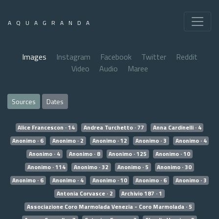
AQUAGRANDA
Images
Instagram
Facebook
Twitter
Reddit
Video
Audio
Maree
Sources
Dates
Alice Francescon · 14
Andrea Turchetto · 77
Anna Cardinelli · 4
Anonimo · 6
Anonimo · 2
Anonimo · 12
Anonimo · 3
Anonimo · 4
Anonimo · 4
Anonimo · 8
Anonimo · 125
Anonimo · 10
Anonimo · 114
Anonimo · 32
Anonimo · 5
Anonimo · 30
Anonimo · 6
Anonimo · 4
Anonimo · 10
Anonimo · 6
Anonimo · 3
Antonia Corvasce · 2
Archivio 187 · 1
Associazione Coro Marmolada Venezia - Coro Marmolada · 5