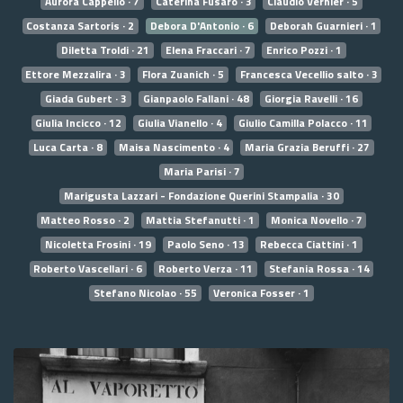
Aurora Cappello · 7
Caterina Fusaro · 3
Claudio Vernier · 5
Costanza Sartoris · 2
Debora D'Antonio · 6
Deborah Guarnieri · 1
Diletta Troldi · 21
Elena Fraccari · 7
Enrico Pozzi · 1
Ettore Mezzalira · 3
Flora Zuanich · 5
Francesca Vecellio salto · 3
Giada Gubert · 3
Gianpaolo Fallani · 48
Giorgia Ravelli · 16
Giulia Incicco · 12
Giulia Vianello · 4
Giulio Camilla Polacco · 11
Luca Carta · 8
Maisa Nascimento · 4
Maria Grazia Beruffi · 27
Maria Parisi · 7
Marigusta Lazzari - Fondazione Querini Stampalia · 30
Matteo Rosso · 2
Mattia Stefanutti · 1
Monica Novello · 7
Nicoletta Frosini · 19
Paolo Seno · 13
Rebecca Ciattini · 1
Roberto Vascellari · 6
Roberto Verza · 11
Stefania Rossa · 14
Stefano Nicolao · 55
Veronica Fosser · 1