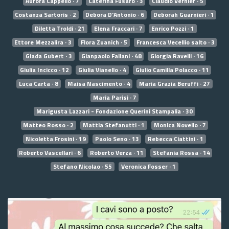
Aurora Cappello · 7
Caterina Fusaro · 3
Claudio Vernier · 5
Costanza Sartoris · 2
Debora D'Antonio · 6
Deborah Guarnieri · 1
Diletta Troldi · 21
Elena Fraccari · 7
Enrico Pozzi · 1
Ettore Mezzalira · 3
Flora Zuanich · 5
Francesca Vecellio salto · 3
Giada Gubert · 3
Gianpaolo Fallani · 48
Giorgia Ravelli · 16
Giulia Incicco · 12
Giulia Vianello · 4
Giulio Camilla Polacco · 11
Luca Carta · 8
Maisa Nascimento · 4
Maria Grazia Beruffi · 27
Maria Parisi · 7
Marigusta Lazzari - Fondazione Querini Stampalia · 30
Matteo Rosso · 2
Mattia Stefanutti · 1
Monica Novello · 7
Nicoletta Frosini · 19
Paolo Seno · 13
Rebecca Ciattini · 1
Roberto Vascellari · 6
Roberto Verza · 11
Stefania Rossa · 14
Stefano Nicolao · 55
Veronica Fosser · 1