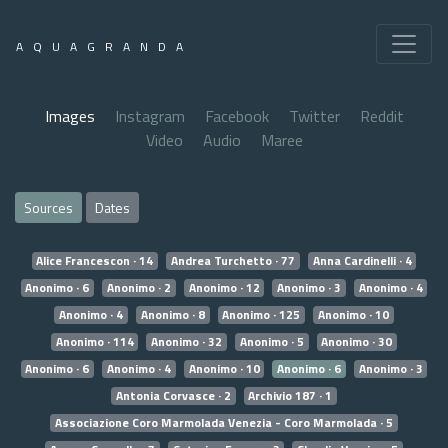
AQUAGRANDA
Images
Instagram
Facebook
Twitter
Reddit
Video
Audio
Maree
Sources
Dates
Alice Francescon · 14
Andrea Turchetto · 77
Anna Cardinelli · 4
Anonimo · 6
Anonimo · 2
Anonimo · 12
Anonimo · 3
Anonimo · 4
Anonimo · 4
Anonimo · 8
Anonimo · 125
Anonimo · 10
Anonimo · 114
Anonimo · 32
Anonimo · 5
Anonimo · 30
Anonimo · 6
Anonimo · 4
Anonimo · 10
Anonimo · 6
Anonimo · 3
Antonia Corvasce · 2
Archivio 187 · 1
Associazione Coro Marmolada Venezia - Coro Marmolada · 5