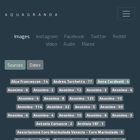
AQUAGRANDA
Images
Instagram
Facebook
Twitter
Reddit
Video
Audio
Maree
Sources
Dates
Alice Francescon · 14
Andrea Turchetto · 77
Anna Cardinelli · 4
Anonimo · 6
Anonimo · 2
Anonimo · 12
Anonimo · 3
Anonimo · 4
Anonimo · 4
Anonimo · 8
Anonimo · 125
Anonimo · 10
Anonimo · 114
Anonimo · 32
Anonimo · 5
Anonimo · 30
Anonimo · 6
Anonimo · 4
Anonimo · 10
Anonimo · 6
Anonimo · 3
Antonia Corvasce · 2
Archivio 187 · 1
Associazione Coro Marmolada Venezia - Coro Marmolada · 5