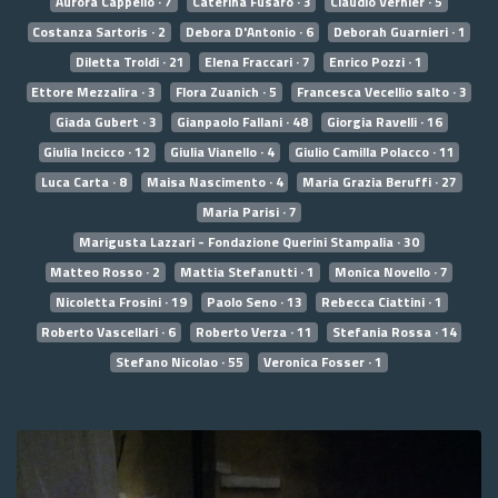
Aurora Cappello · 7
Caterina Fusaro · 3
Claudio Vernier · 5
Costanza Sartoris · 2
Debora D'Antonio · 6
Deborah Guarnieri · 1
Diletta Troldi · 21
Elena Fraccari · 7
Enrico Pozzi · 1
Ettore Mezzalira · 3
Flora Zuanich · 5
Francesca Vecellio salto · 3
Giada Gubert · 3
Gianpaolo Fallani · 48
Giorgia Ravelli · 16
Giulia Incicco · 12
Giulia Vianello · 4
Giulio Camilla Polacco · 11
Luca Carta · 8
Maisa Nascimento · 4
Maria Grazia Beruffi · 27
Maria Parisi · 7
Marigusta Lazzari - Fondazione Querini Stampalia · 30
Matteo Rosso · 2
Mattia Stefanutti · 1
Monica Novello · 7
Nicoletta Frosini · 19
Paolo Seno · 13
Rebecca Ciattini · 1
Roberto Vascellari · 6
Roberto Verza · 11
Stefania Rossa · 14
Stefano Nicolao · 55
Veronica Fosser · 1